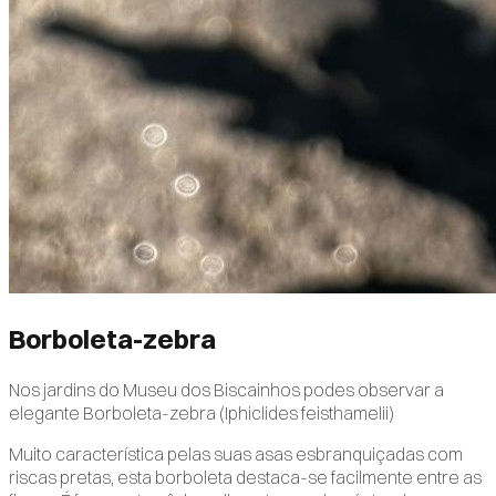
Borboleta-zebra
Nos jardins do Museu dos Biscainhos podes observar a
elegante Borboleta-zebra (Iphiclides feisthamelii)
Muito característica pelas suas asas esbranquiçadas com
riscas pretas, esta borboleta destaca-se facilmente entre as