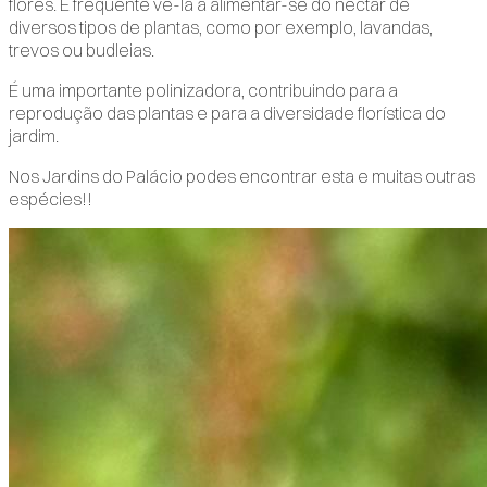
flores. É frequente vê-la a alimentar-se do néctar de
diversos tipos de plantas, como por exemplo, lavandas,
trevos ou budleias.
É uma importante polinizadora, contribuindo para a
reprodução das plantas e para a diversidade florística do
jardim.
Nos Jardins do Palácio podes encontrar esta e muitas outras
espécies!!