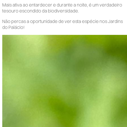
Mais ativa ao entardecer e durante a noite, é um verdadeiro
tesouro escondido da biodiversidade.
Não percas a oportunidade de ver esta espécie nos Jardins
do Palácio!