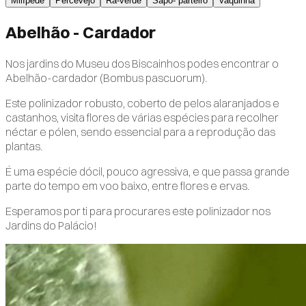
Milípede
Percevejo
Rã-verde
Sapo- parteiro
Vaquinha
Abelhão - Cardador
Nos jardins do Museu dos Biscainhos podes encontrar o
Abelhão-cardador (Bombus pascuorum).
Este polinizador robusto, coberto de pelos alaranjados e
castanhos, visita flores de várias espécies para recolher
néctar e pólen, sendo essencial para a reprodução das
plantas.
É uma espécie dócil, pouco agressiva, e que passa grande
parte do tempo em voo baixo, entre flores e ervas.
Esperamos por ti para procurares este polinizador nos
Jardins do Palácio!