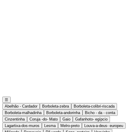
☰
Abelhão - Cardador
Borboleta-zebra
Borboleta-colibri-riscada
Borboleta-malhadinha
Borboleta-andorinha
Bicho - da - conta
Cinzentinha
Coruja -do- Mato
Gaio
Gafanhoto- egípcio
Lagartixa-dos-muros
Lesma
Melro-preto
Louva-a-deus- europeu